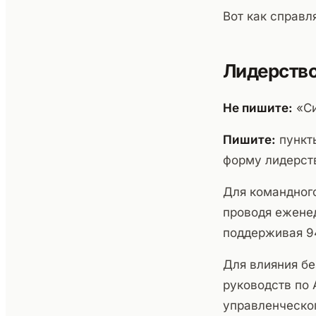
Вот как справл
Лидерств
Не пишите:
«Си
Пишите:
пункт
форму лидерств
Для командного
проводя ежене
поддерживая 9
Для влияния б
руководств по 
управленческог