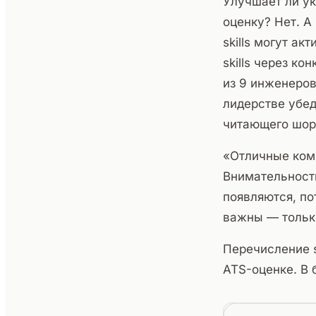
Улучшает ли у
оценку? Нет. А
skills могут ак
skills через к
из 9 инженеров
лидерстве убед
читающего шор
«Отличные ком
Внимательност
появляются, по
важны — только
Перечисление s
ATS-оценке. В 