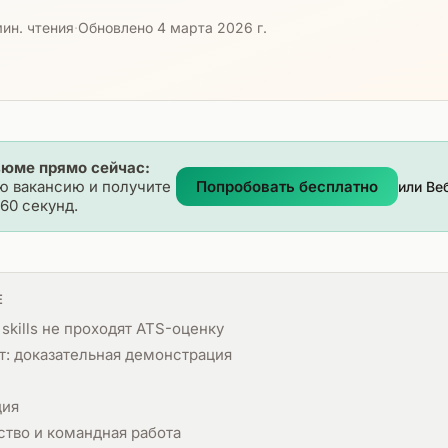
мин. чтения
·
Обновлено 4 марта 2026 г.
зюме прямо сейчас:
ю вакансию и получите
Попробовать бесплатно
или Ве
60 секунд.
Е
 skills не проходят ATS-оценку
т: доказательная демонстрация
ция
тво и командная работа