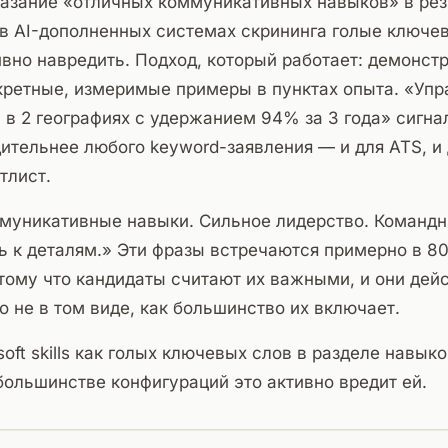
казание «отличных коммуникативных навыков» в ре
 в AI-дополненных системах скрининга голые ключев
тивно навредить. Подход, который работает: демонстр
онкретные, измеримые примеры в пунктах опыта. «Уп
 в 2 географиях с удержанием 94% за 3 года» сигна
ительнее любого keyword-заявления — и для ATS, и 
тлист.
муникативные навыки. Сильное лидерство. Командн
ь к деталям.» Эти фразы встречаются примерно в 8
тому что кандидаты считают их важными, и они дей
 не в том виде, как большинство их включает.
oft skills как голых ключевых слов в разделе навык
большинстве конфигураций это активно вредит ей.