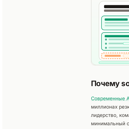
Почему sof
Современные 
миллионах резю
лидерство, ком
минимальный си