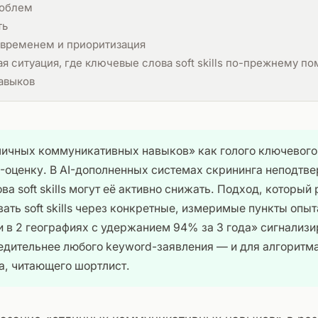
роблем
ть
 временем и приоритизация
я ситуация, где ключевые слова soft skills по-прежнему п
авыков
личных коммуникативных навыков» как голого ключевого
-оценку. В AI-дополненных системах скрининга неподтв
а soft skills могут её активно снижать. Подход, который 
ать soft skills через конкретные, измеримые пункты опыт
 в 2 географиях с удержанием 94% за 3 года» сигнализи
едительнее любого keyword-заявления — и для алгоритма
а, читающего шортлист.