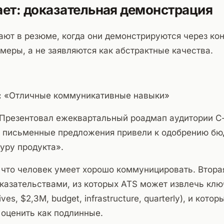
ает: доказательная демонстрация
ботают в резюме, когда они демонстрируются через ко
еры, а не заявляются как абстрактные качества.
:
«Отличные коммуникативные навыки»
Презентовал ежеквартальный роадмап аудитории C-s
; письменные предложения привели к одобрению бю
уру продукта».
что человек умеет хорошо коммуницировать. Втора
оказательствами, из которых ATS может извлечь кл
ives, $2,3M, budget, infrastructure, quarterly), и кото
оценить как подлинные.