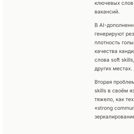
ключевых слов
вакансий.
В AI-дополненн
генерируют рез
плотность голы
качества канди
слова soft skil
других местах.
Вторая проблем
skills в своём
тяжело, как те
«strong commun
зеркалировани