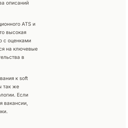
ва описаний
ционного ATS и
то высокая
но с оценками
еся на ключевые
тельства в
ания к soft
ы так же
логии. Если
я вакансии,
ки.