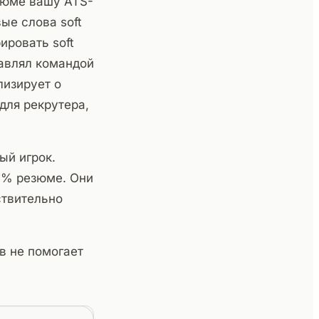
зюме вашу ATS-
ые слова soft
ировать soft
равлял командой
лизирует о
для рекрутера,
ый игрок.
0% резюме. Они
ствительно
ов не помогает