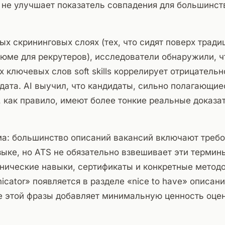
 не улучшает показатель совпадения для большинст
ых скрининговых слоях (тех, что сидят поверх тради
юме для рекрутеров), исследователи обнаружили, ч
х ключевых слов soft skills коррелирует отрицатель
дата. AI выучил, что кандидаты, сильно полагающи
ls, как правило, имеют более тонкие реальные доказа
а: большинство описаний вакансий включают требов
 языке, но ATS не обязательно взвешивает эти термин
хнические навыки, сертификаты и конкретные методо
icator» появляется в разделе «nice to have» описани
е этой фразы добавляет минимальную ценность оцен