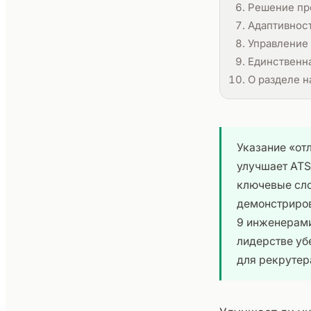
Решение п
Адаптивнос
Управление
Единственна
О разделе н
Указание «от
улучшает ATS
ключевые слов
демонстриров
9 инженерами
лидерстве уб
для рекрутер