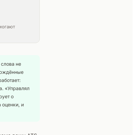
омогают
 слова не
ерждённые
работает:
а. «Управлял
рует о
 оценки, и