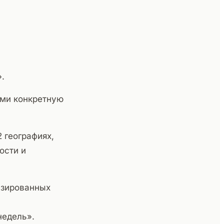
.
ми конкретную
 географиях,
ости и
изированных
недель».