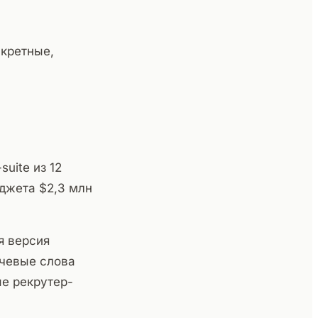
нкретные,
uite из 12
джета $2,3 млн
я версия
ючевые слова
рые рекрутер-