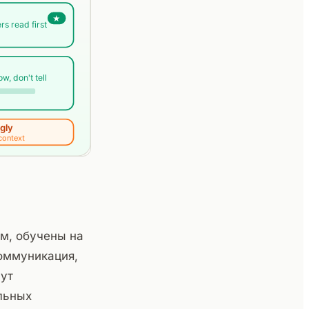
ом, обучены на
коммуникация,
сут
льных