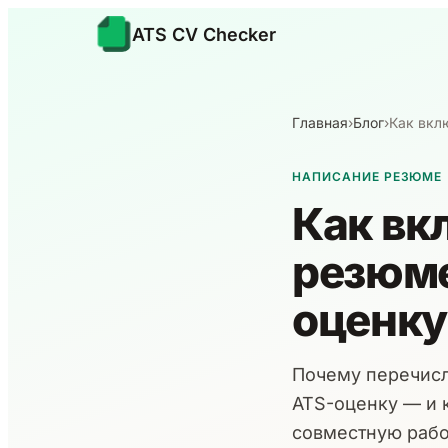
ATS CV Checker
Главная
›
Блог
›
Как вклю
НАПИСАНИЕ РЕЗЮМЕ
Как вкл
резюме
оценку
Почему перечисл
ATS-оценку — и 
совместную работ