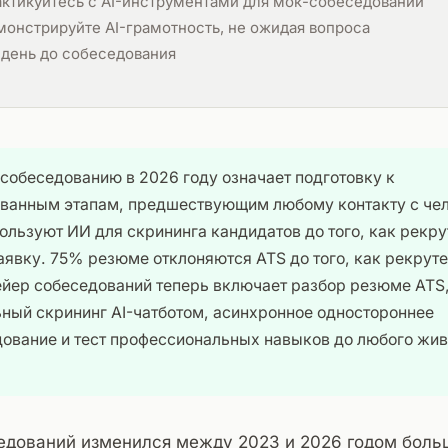
актикуйтесь с AI-инструментами для мок-собеседований
онстрируйте AI-грамотность, не ожидая вопроса
 день до собеседования
 собеседованию в 2026 году означает подготовку к
ванным этапам, предшествующим любому контакту с че
ользуют ИИ для скрининга кандидатов до того, как рекру
аявку. 75% резюме отклоняются ATS до того, как рекруте
йер собеседований теперь включает разбор резюме ATS
ный скрининг AI-чатботом, асинхронное одностороннее
ование и тест профессиональных навыков до любого жив
едований изменился между 2023 и 2026 годом больш