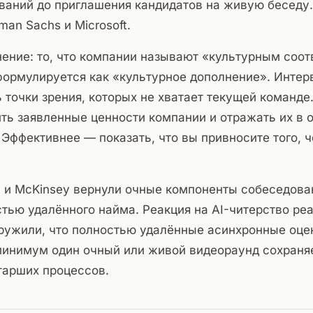
аний до приглашения кандидатов на живую беседу.
man Sachs и Microsoft.
ение: то, что компании называют «культурным соот
формулируется как «культурное дополнение». Инте
 точки зрения, которых не хватает текущей команде
ть заявленные ценности компании и отражать их в 
 Эффективнее — показать, что вы привносите того, ч
n и McKinsey вернули очные компоненты собеседова
тью удалённого найма. Реакция на AI-читерство реа
ружили, что полностью удалённые асинхронные оцен
минимум один очный или живой видеораунд сохраня
тарших процессов.