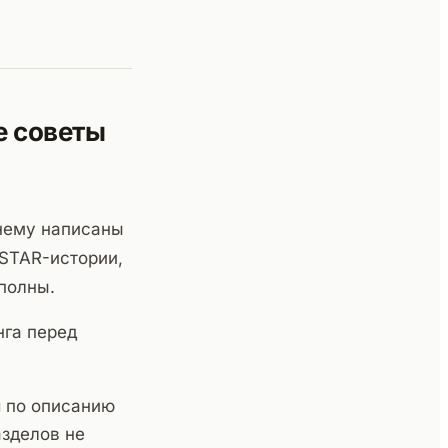
е советы
нему написаны
 STAR-истории,
полны.
нга перед
 по описанию
азделов не