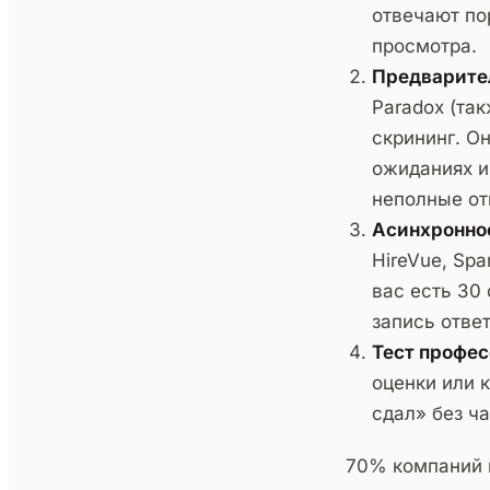
отвечают по
просмотра.
Предварите
Paradox (так
скрининг. О
ожиданиях и
неполные от
Асинхронно
HireVue, Sp
вас есть 30
запись отве
Тест профе
оценки или 
сдал» без ча
70% компаний и