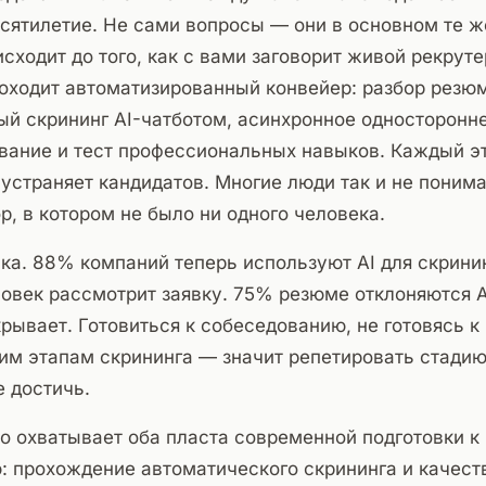
сятилетие. Не сами вопросы — они в основном те ж
оисходит до того, как с вами заговорит живой рекрут
оходит автоматизированный конвейер: разбор резю
й скрининг AI-чатботом, асинхронное односторонн
вание и тест профессиональных навыков. Каждый э
устраняет кандидатов. Многие люди так и не понима
р, в котором не было ни одного человека.
ика. 88% компаний теперь используют AI для скрини
еловек рассмотрит заявку. 75% резюме отклоняются A
крывает. Готовиться к собеседованию, не готовясь к
м этапам скрининга — значит репетировать стадию
е достичь.
о охватывает оба пласта современной подготовки к
: прохождение автоматического скрининга и качес