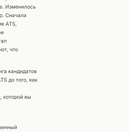
е. Изменилось
ер. Сначала
ме ATS,
ее
тап
ют, что
нга кандидатов
TS до того, как
, которой вы
твенный