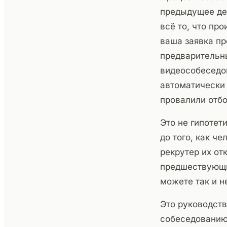
предыдущее де
всё то, что пр
ваша заявка пр
предварительны
видеособеседо
автоматически 
провалили отбо
Это не гипотет
до того, как ч
рекрутер их от
предшествующи
можете так и н
Это руководств
собеседованию