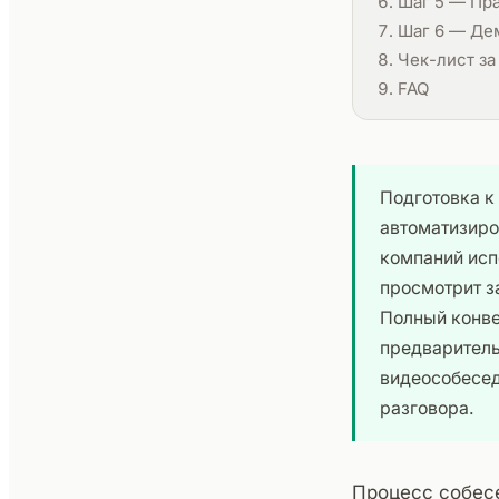
Шаг 5 — Пр
Шаг 6 — Дем
Чек-лист за
FAQ
Подготовка к
автоматизиро
компаний исп
просмотрит з
Полный конве
предваритель
видеособесед
разговора.
Процесс собес