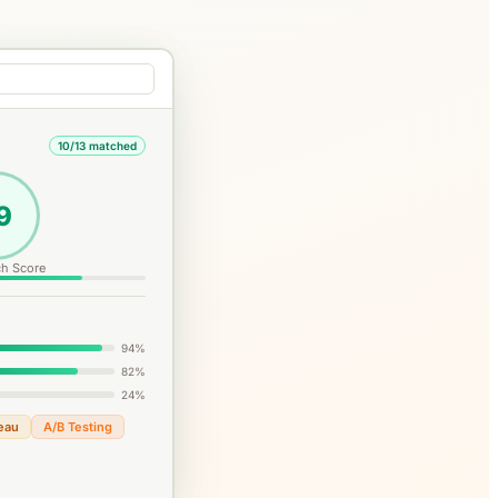
10/13 matched
9
h Score
94%
82%
24%
eau
A/B Testing