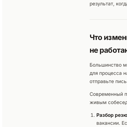
результат, ког
Что измен
не работа
Большинство м
для процесса н
отправьте пись
Современный п
живым собесед
Разбор рез
вакансии. Е