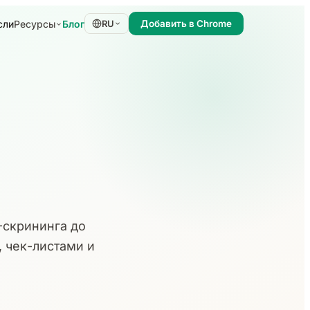
сли
Блог
Ресурсы
RU
Добавить в Chrome
-скрининга до
, чек-листами и