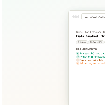
linkedin.com
Stripe · San Francisco, 
Data Analyst, G
Full-time
$95k–$125k
REQUIREMENTS
3+ years SQL and dat
Python or R for statist
Experience with Table
A/B testing and exper