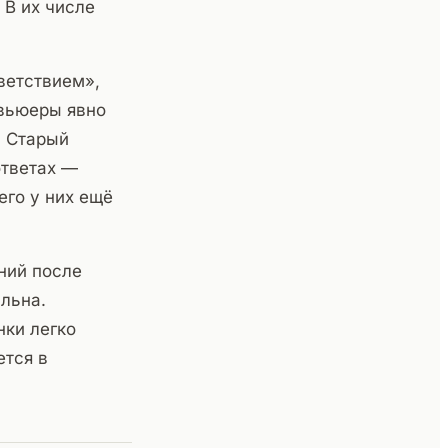
 В их числе
ветствием»,
рвьюеры явно
. Старый
ответах —
его у них ещё
ний после
льна.
ки легко
ется в