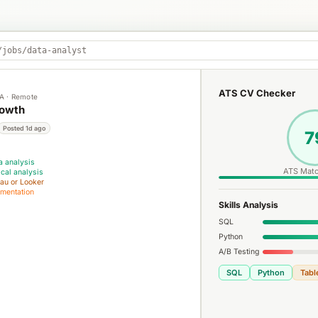
/jobs/data-analyst
ATS CV Checker
CA · Remote
rowth
Posted 1d ago
7
a analysis
ATS Matc
ical analysis
au or Looker
imentation
Skills Analysis
SQL
Python
A/B Testing
SQL
Python
Tabl