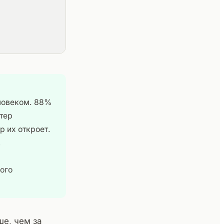
ловеком. 88%
тер
р их откроет.
,
ого
е, чем за