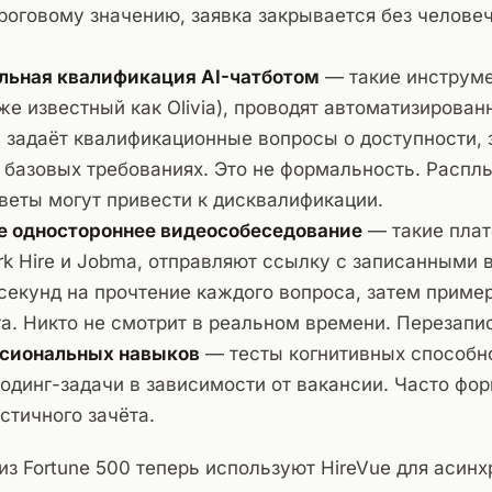
роговому значению, заявка закрывается без челове
льная квалификация AI-чатботом
— такие инструме
же известный как Olivia), проводят автоматизирован
н задаёт квалификационные вопросы о доступности,
 базовых требованиях. Это не формальность. Распл
веты могут привести к дисквалификации.
е одностороннее видеособеседование
— такие плат
ark Hire и Jobma, отправляют ссылку с записанными 
 секунд на прочтение каждого вопроса, затем приме
та. Никто не смотрит в реальном времени. Перезапи
ссиональных навыков
— тесты когнитивных способн
кодинг-задачи в зависимости от вакансии. Часто фо
стичного зачёта.
з Fortune 500 теперь используют HireVue для асин