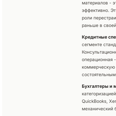
материалов - э
эффективно. Эт
роли перестра
раньше в своей
Кредитные сп
сегменте станд
Консультационн
операционная -
коммерческую 
состоятельным
Бухгалтеры и 
категоризацией
QuickBooks, Xe
механический 