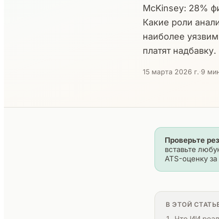
McKinsey: 28% ф
Какие роли анали
наиболее уязвим
платят надбавку.
15 марта 2026 г.
·
9 мин
Проверьте ре
вставьте любу
ATS-оценку за 
В ЭТОЙ СТАТЬ
Что ИИ реал