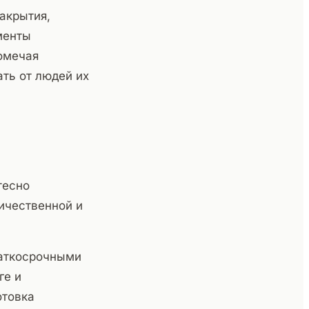
акрытия,
менты
помечая
ать от людей их
тесно
личественной и
аткосрочными
ге и
отовка