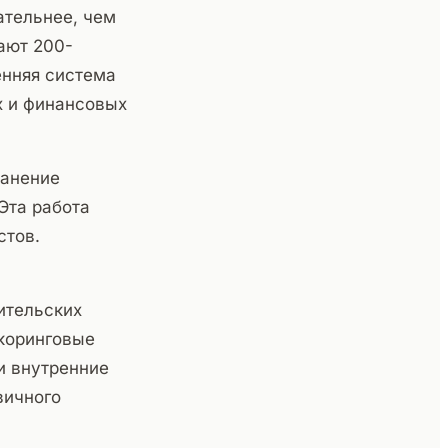
ательнее, чем
ают 200-
енняя система
х и финансовых
ранение
Эта работа
стов.
ительских
скоринговые
и внутренние
вичного