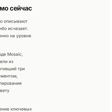
ямо сейчас
ко описывают
ибо исчезает.
енно на уровне
де Mosaic,
ели из
ативший три
ументом,
елирования
овету
ление ключевых