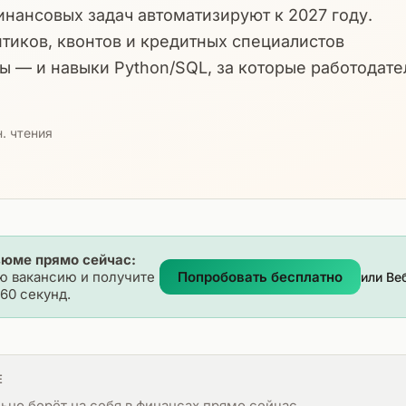
инансовых задач автоматизируют к 2027 году.
тиков, квонтов и кредитных специалистов
ы — и навыки Python/SQL, за которые работодате
. чтения
зюме прямо сейчас:
ю вакансию и получите
Попробовать бесплатно
или Ве
60 секунд.
Е
ьно берёт на себя в финансах прямо сейчас