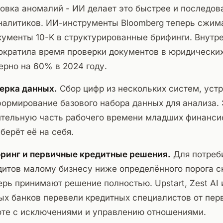
овка аномалий - ИИ делает это быстрее и последов
налитиков. ИИ-инструменты Bloomberg теперь сжим
ументы 10-K в структурированные брифинги. Внутр
ократила время проверки документов в юридически
рно на 60% в 2024 году.
верка данных.
Сбор цифр из нескольких систем, уст
ормирование базового набора данных для анализа. 
ительную часть рабочего времени младших финанси
берёт её на себя.
ринг и первичные кредитные решения.
Для потреб
дитов малому бизнесу ниже определённого порога 
рь принимают решение полностью. Upstart, Zest AI 
х банков перевели кредитных специалистов от пер
оте с исключениями и управлению отношениями.