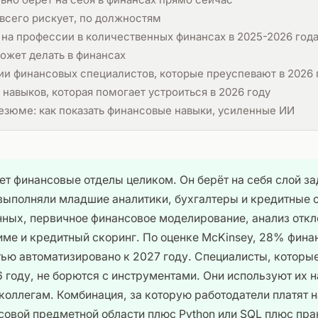
всего рискует, по должностям
на профессии в количественных финансах в 2025-2026 год
ожет делать в финансах
ии финансовых специалистов, которые преуспевают в 2026 
навыков, которая помогает устроиться в 2026 году
езюме: как показать финансовые навыки, усиленные ИИ
ет финансовые отделы целиком. Он берёт на себя слой за
выполняли младшие аналитики, бухгалтеры и кредитные 
нных, первичное финансовое моделирование, анализ откл
ме и кредитный скоринг. По оценке McKinsey, 28% фина
тью автоматизировано к 2027 году. Специалисты, которы
6 году, не борются с инструментами. Они используют их н
коллегам. Комбинация, за которую работодатели платят 
совой предметной области плюс Python или SQL плюс пра