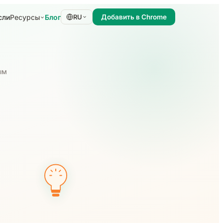
сли
Блог
Ресурсы
RU
Добавить в Chrome
ым