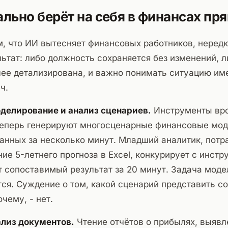
ально берёт на себя в финансах пр
м, что ИИ вытесняет финансовых работников, неред
ьтат: либо должность сохраняется без изменений, л
ее детализирована, и важно понимать ситуацию им
ч.
делирование и анализ сценариев.
Инструменты вро
 теперь генерируют многосценарные финансовые мод
анных за несколько минут. Младший аналитик, потр
ние 5-летнего прогноза в Excel, конкурирует с инстр
 сопоставимый результат за 20 минут. Задача мод
ся. Суждение о том, какой сценарий представить с
чему, - нет.
лиз документов.
Чтение отчётов о прибылях, выяв