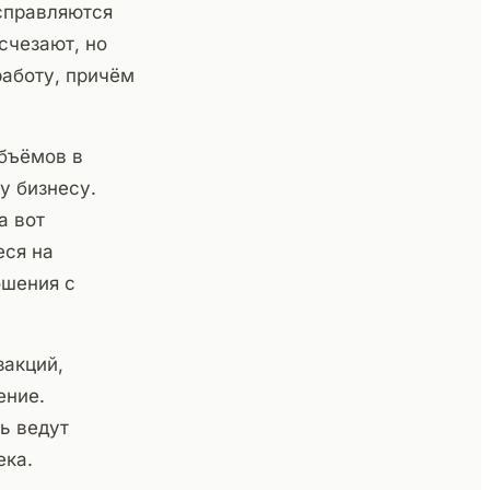
 справляются
счезают, но
аботу, причём
бъёмов в
у бизнесу.
а вот
еся на
ошения с
закций,
ение.
ь ведут
ека.