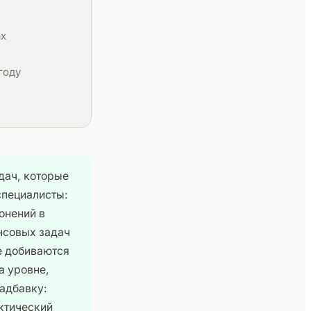
ах
году
дач, которые
специалисты:
онений в
нсовых задач
е добиваются
а уровне,
надбавку:
ктический