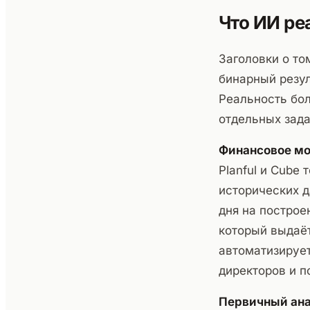
Что ИИ ре
Заголовки о то
бинарный резул
Реальность бол
отдельных зада
Финансовое мо
Planful и Cube
исторических д
дня на построе
который выдаёт
автоматизирует
директоров и по
Первичный ана