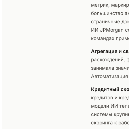
метрик, маркир
большинство а
страничные док
ИИ JPMorgan с
командах приме
Агрегация и с
расхождений, ф
занимала знач
Автоматизация 
Кредитный ско
кредитов и кре
модели ИИ тепе
системы крупны
скоринга к раб