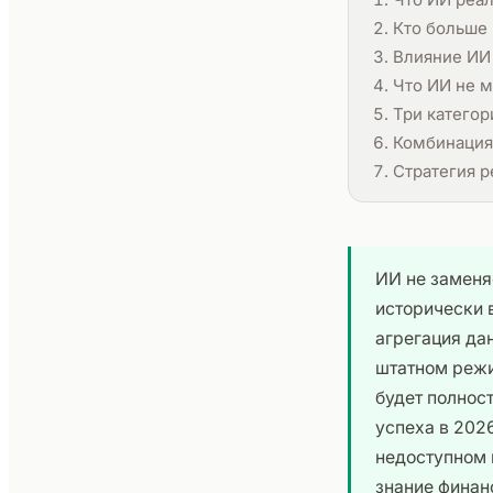
Кто больше 
Влияние ИИ 
Что ИИ не м
Три категор
Комбинация 
Стратегия р
ИИ не заменя
исторически 
агрегация да
штатном режи
будет полнос
успеха в 202
недоступном 
знание финан