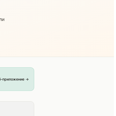
ли
б-приложение →