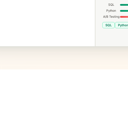
SQL
Python
A/B Testing
SQL
Pytho