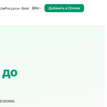
сли
Блог
Ресурсы
RU
Добавить в Chrome
у
до
е
резюме.