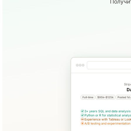
Получит
Stri
D
Full-time
$95k–$125k
Posted 1d
3+ years SQL and data analysis
Python or R for statistical analy
Experience with Tableau or Loo
A/B testing and experimentation