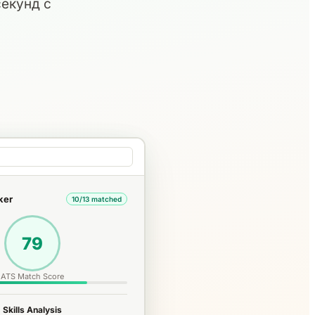
секунд с
ker
10/13 matched
79
ATS Match Score
Skills Analysis