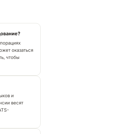
дование?
рпорациях
ожет оказаться
ть, чтобы
ыков и
нсии весят
ATS-