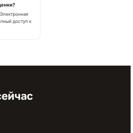
ценки?
 Электронная
олный доступ к
сейчас