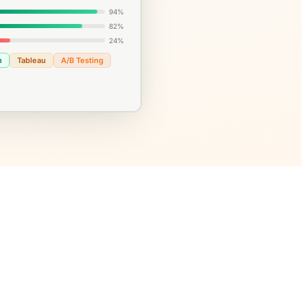
94%
82%
24%
n
Tableau
A/B Testing