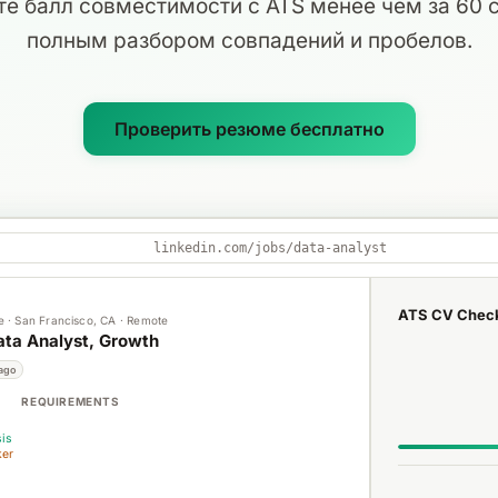
е балл совместимости с ATS менее чем за 60 
полным разбором совпадений и пробелов.
Проверить резюме бесплатно
linkedin.com/jobs/data-analyst
ATS CV Chec
pe · San Francisco, CA · Remote
ata Analyst, Growth
 ago
REQUIREMENTS
sis
ker