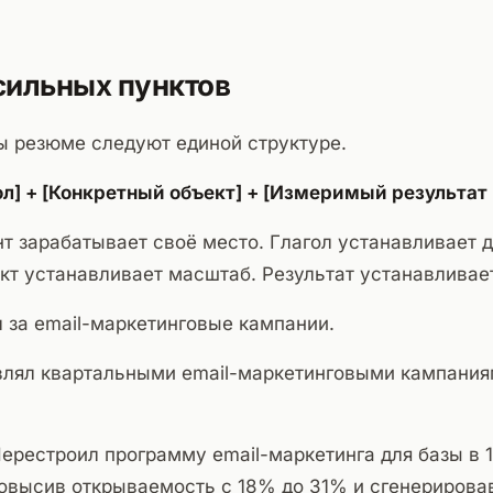
сильных пунктов
ы резюме следуют единой структуре.
л] + [Конкретный объект] + [Измеримый результат 
 зарабатывает своё место. Глагол устанавливает 
кт устанавливает масштаб. Результат устанавливае
 за email-маркетинговые кампании.
лял квартальными email-маркетинговыми кампаниям
ерестроил программу email-маркетинга для базы в 
овысив открываемость с 18% до 31% и сгенерирова