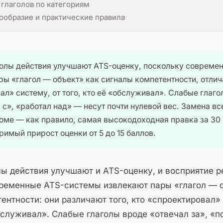
глаголов по категориям
ообразие и практические правила
олы действия улучшают ATS-оценку, поскольку совреме
ы «глагол — объект» как сигналы компетентности, отлича
ал» систему, от того, кто её «обслуживал». Слабые глаг
 с», «работал над» — несут почти нулевой вес. Замена вс
юме — как правило, самая высокодоходная правка за 30 
имый прирост оценки от 5 до 15 баллов.
ы действия улучшают и ATS-оценку, и восприятие р
временные ATS-системы извлекают пары «глагол — о
ентности: они различают того, кто «спроектировал»
обслуживал». Слабые глаголы вроде «отвечал за», «п