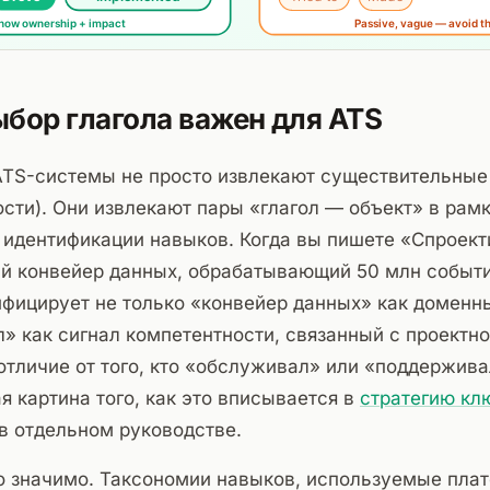
бор глагола важен для ATS
TS-системы не просто извлекают существительные
сти). Они извлекают пары «глагол — объект» в рам
 идентификации навыков. Когда вы пишете «Спроект
й конвейер данных, обрабатывающий 50 млн событи
фицирует не только «конвейер данных» как доменны
» как сигнал компетентности, связанный с проектн
отличие от того, кто «обслуживал» или «поддержива
я картина того, как это вписывается в
стратегию кл
 в отдельном руководстве.
то значимо. Таксономии навыков, используемые пла