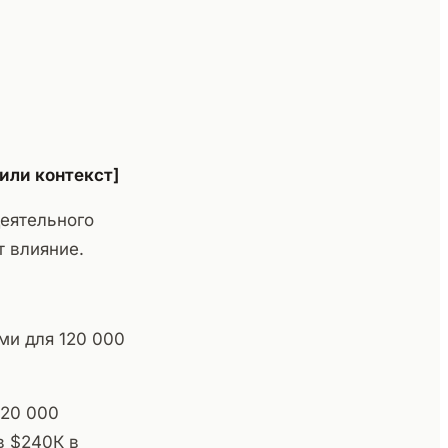
или контекст]
деятельного
т влияние.
и для 120 000
120 000
в $240К в