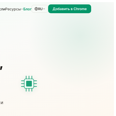
сли
Блог
Ресурсы
RU
Добавить в Chrome
,
 и