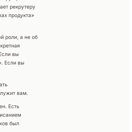
ает рекрутеру
ках продукта»
 роли, а не об
нкретная
Если вы
. Если вы
ать
служит вам.
ен. Есть
писанием
аков был