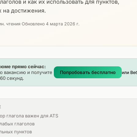
лаголов и как их использовать для пунктов,
 на достижения.
ин. чтения
·
Обновлено 4 марта 2026 г.
зюме прямо сейчас:
ю вакансию и получите
Попробовать бесплатно
или Ве
60 секунд.
Е
ор глагола важен для ATS
лабых глаголов
льных пунктов