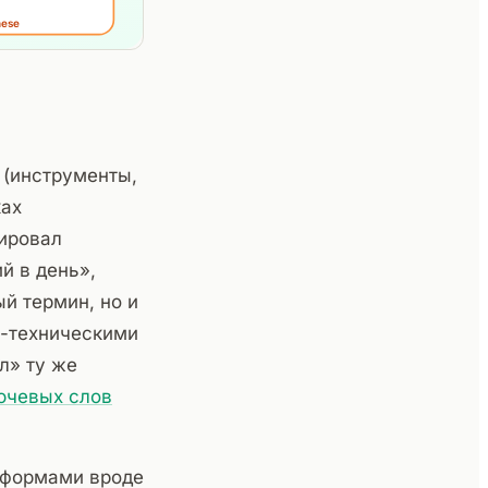
 (инструменты,
ках
ировал
й в день»,
й термин, но и
о-техническими
л» ту же
ючевых слов
тформами вроде