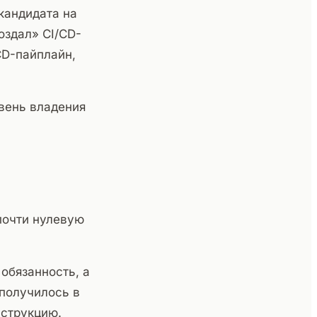
кандидата на
оздал» CI/CD-
CD-пайплайн,
овень владения
почти нулевую
обязанность, а
 получилось в
нструкцию.