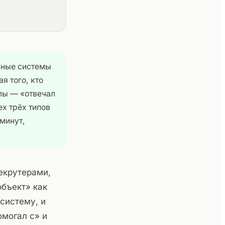
нные системы
я того, кто
олы — «отвечал
ех трёх типов
минут,
екрутерами,
бъект» как
 систему, и
омогал с» и