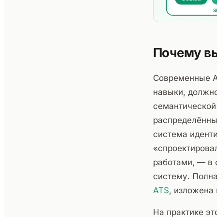
Почему вы
Современные A
навыки, должно
семантической
распределённы
система иденти
«спроектировал
работами, — в 
систему. Полна
ATS
, изложена
На практике э