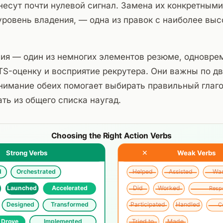
несут почти нулевой сигнал. Замена их конкретными
овень владения, — одна из правок с наиболее выс
вия — один из немногих элементов резюме, одновре
TS-оценку и восприятие рекрутера. Они важны по д
нимание обеих помогает выбирать правильный глаго
ать из общего списка наугад.