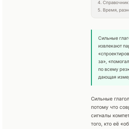
Справочник 
Время, разн
Сильные глаг
извлекают пар
«спроектиров
за», «помогал
по всему рез
дающая измер
Сильные глагол
потому что со
сигналы компет
того, кто её «