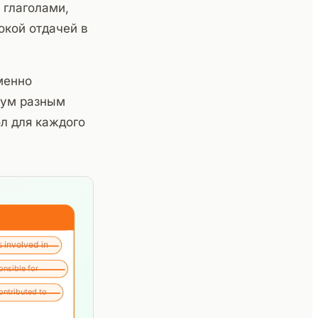
 глаголами,
окой отдачей в
менно
вум разным
л для каждого