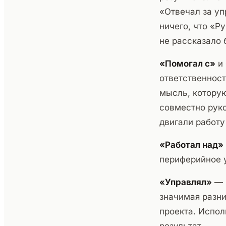
«Отвечал за уп
ничего, что «Р
не рассказало 
«Помогал с»
и
ответственност
мысль, которую
совместно руко
двигали работу 
«Работал над»
периферийное у
«Управлял»
— н
значимая разн
проекта. Испол