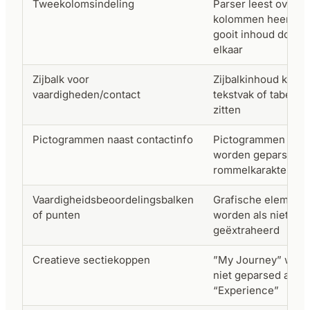
Tweekolomsindeling
Parser leest over
kolommen heen,
gooit inhoud door
elkaar
Zijbalk voor
Zijbalkinhoud kan i
vaardigheden/contact
tekstvak of tabelcel
zitten
Pictogrammen naast contactinfo
Pictogrammen
worden geparsed a
rommelkarakters
Vaardigheidsbeoordelingsbalken
Grafische element
of punten
worden als niets
geëxtraheerd
Creatieve sectiekoppen
”My Journey” word
niet geparsed als
“Experience”