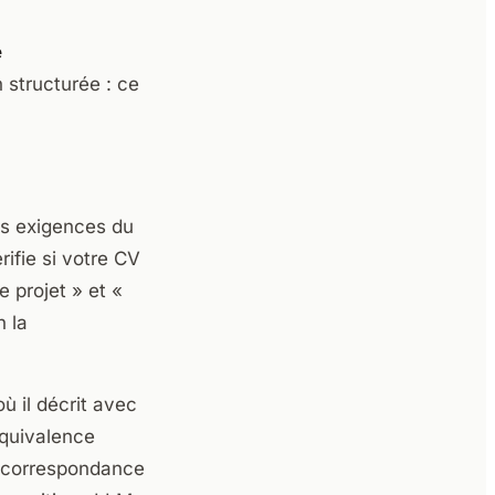
e
 structurée : ce
es exigences du
rifie si votre CV
 projet » et «
n la
où il décrit avec
équivalence
la correspondance