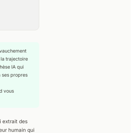
hevauchement
a trajectoire
hèse IA qui
a ses propres
nd vous
 extrait des
eur humain qui