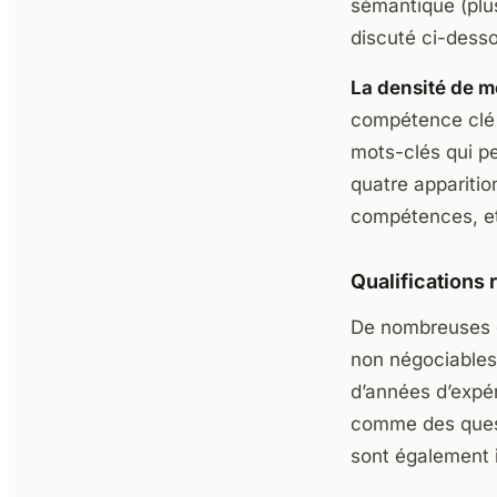
sémantique (plu
discuté ci-desso
La densité de m
compétence clé u
mots-clés qui pe
quatre appariti
compétences, et
Qualifications 
De nombreuses co
non négociables 
d’années d’expé
comme des quest
sont également 