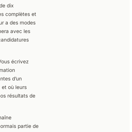
de dix
es complètes et
eur a des modes
mera avec les
candidatures
Vous écrivez
rmation
entes d’un
et où leurs
vos résultats de
haîne
sormais partie de