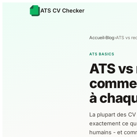
ATS CV Checker
Accueil
›
Blog
›
ATS vs re
ATS BASICS
ATS vs 
comment
à chaq
La plupart des CV 
exactement ce que
humains - et comm