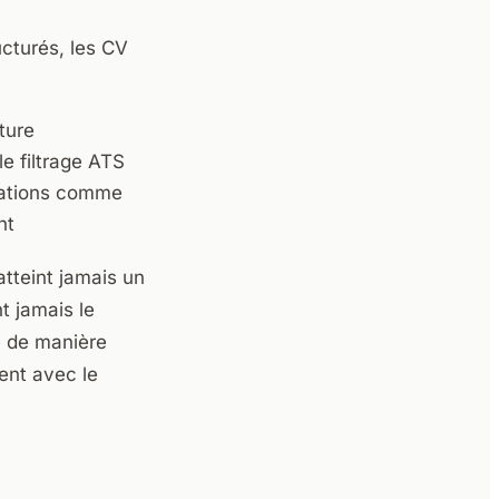
cturés, les CV
ture
e filtrage ATS
sations comme
nt
tteint jamais un
t jamais le
é de manière
ent avec le