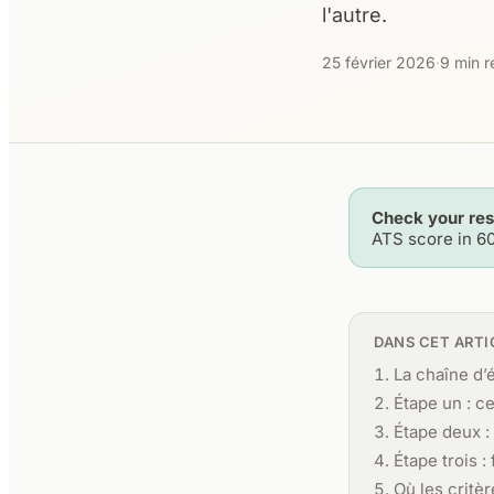
l'autre.
25 février 2026
·
9 min r
Check your re
ATS score in 6
DANS CET ARTI
La chaîne d’
Étape un : c
Étape deux :
Étape trois :
Où les critè