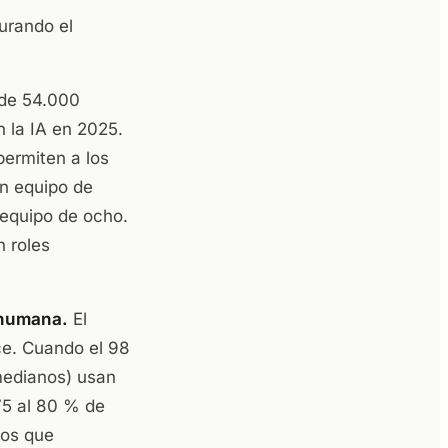
urando el
de 54.000
 la IA en 2025.
permiten a los
Un equipo de
 equipo de ocho.
n roles
n humana.
El
ce. Cuando el 98
medianos) usan
75 al 80 % de
nos que