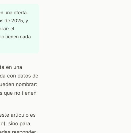
n una oferta.
os de 2025, y
rar: el
no tienen nada
lta en una
ida con datos de
 pueden nombrar:
s que no tienen
ste articulo es
o), sino para
uedas responder