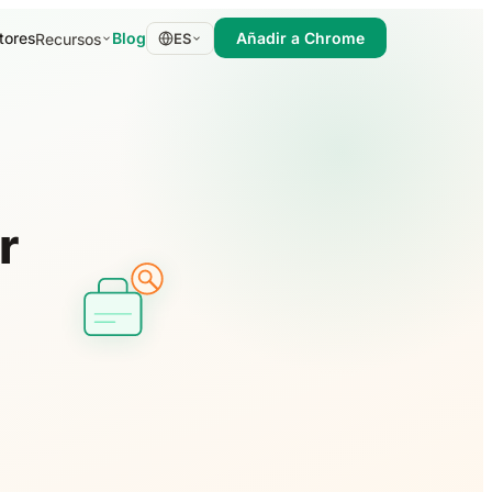
tores
Blog
Añadir a Chrome
Recursos
ES
r