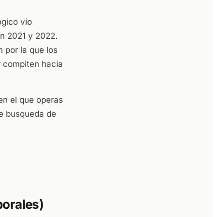
ogico vio
n 2021 y 2022.
 por la que los
or compiten hacia
en el que operas
de busqueda de
porales)