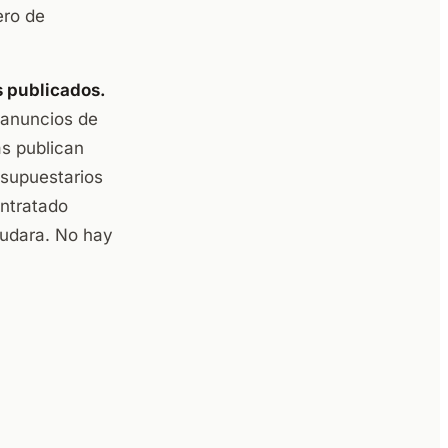
ero de
s publicados.
 anuncios de
s publican
esupuestarios
ontratado
yudara. No hay