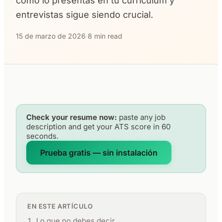
cómo lo presentas en tu currículum y
entrevistas sigue siendo crucial.
15 de marzo de 2026
·
8 min read
Check your resume now:
paste any job
description and get your ATS score in 60
seconds.
Prueba gratis — sin instalación
EN ESTE ARTÍCULO
Lo que no debes decir