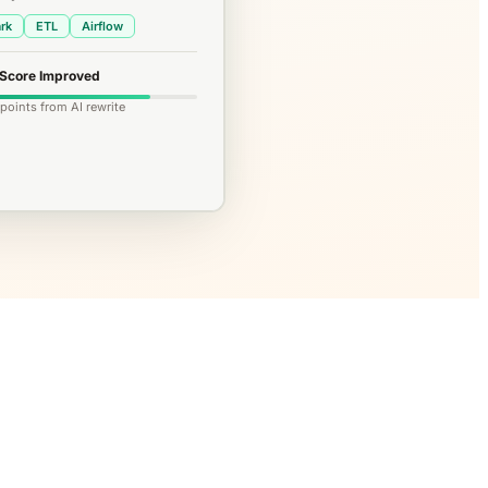
rk
ETL
Airflow
Score Improved
points from AI rewrite