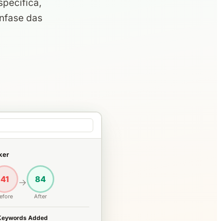
pecífica,
ênfase das
ker
41
84
→
efore
After
Keywords Added