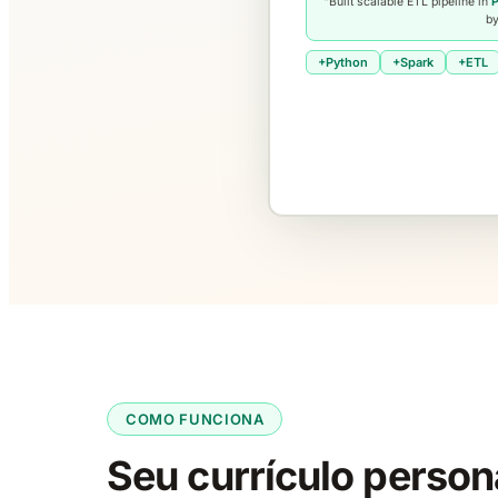
"Built scalable ETL pipeline in
P
b
+Python
+Spark
+ETL
COMO FUNCIONA
Seu currículo person