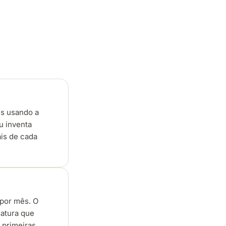
es usando a
u inventa
ais de cada
 por mês. O
datura que
s primeiras