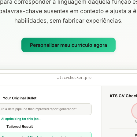
 para corresponder à linguagem daquela função es
palavras-chave ausentes em contexto e ajusta a 
habilidades, sem fabricar experiências.
Personalizar meu currículo agora
atscvchecker.pro
ATS CV Chec
Your Original Bullet
ilt a data pipeline that improved report generation"
 AI optimizing for this job...
B
Tailored Result