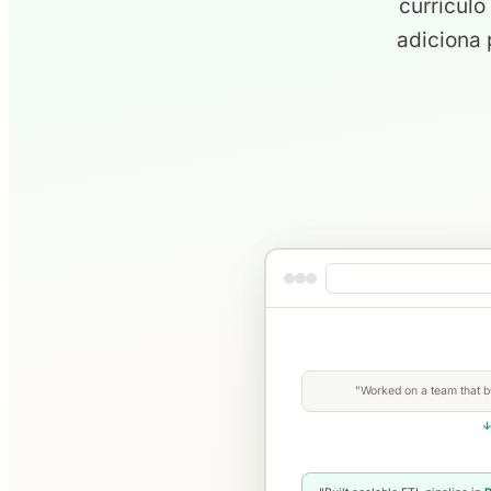
currículo
adiciona 
"Worked on a team that bu
↓