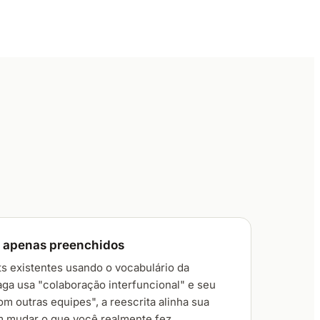
ão apenas preenchidos
ts existentes usando o vocabulário da
aga usa "colaboração interfuncional" e seu
om outras equipes", a reescrita alinha sua
 mudar o que você realmente fez.