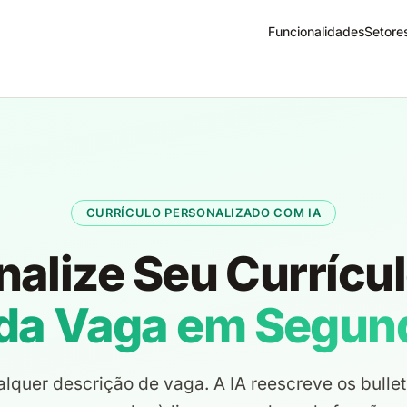
Funcionalidades
Setore
CURRÍCULO PERSONALIZADO COM IA
nalize Seu Currícu
da Vaga em Segun
lquer descrição de vaga. A IA reescreve os bulle