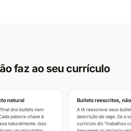
ão faz ao seu currículo
to natural
Bullets reescritos, n
final dos bullets nem
A IA reescreve seus bulle
 Cada palavra-chave é
descrição da vaga. Se a v
ixa naturalmente. Isso
currículo diz "trabalhou c
ida por um recrutador
linguagem ao anúncio sem