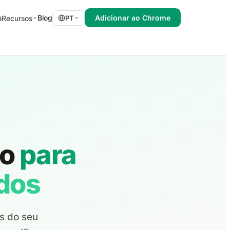
s
Blog
Adicionar ao Chrome
Recursos
PT
lo
para
dos
ts do seu