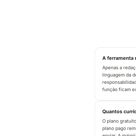
A ferramenta 
Apenas a redaçã
linguagem da d
responsabilidad
função ficam e
Quantos currí
O plano gratui
plano pago remo
enviar. A maior