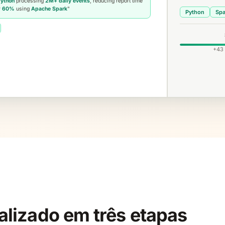
ython
processing
2M+ daily events
, reducing report time
y
60%
using
Apache Spark
"
Python
Spa
+43 
alizado em três etapas