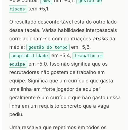
+6,9 pontos,
tem +6,1,
aws
gestão de
tem +5,1.
riscos
O resultado desconfortável está do outro lado
dessa tabela. Várias habilidades interpessoais
correlacionam-se com pontuações
abaixo
da
média:
em -5,6,
gestão do tempo
em -5,4,
adaptabilidade
trabalho em
em -5,0. Isso não significa que os
equipe
recrutadores não gostem de trabalho em
equipe. Significa que um currículo que gasta
uma linha em “forte jogador de equipe”
geralmente é um currículo que não gastou essa
linha em um requisito concreto que a vaga
pediu.
Uma ressalva que repetimos em todos os