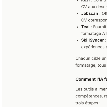
Rezi
: Connu 
CV aux descri
Jobscan
: Of
CV correspon
Teal
: Fournit
formatage ATS
SkillSyncer
:
expériences 
Chacun cible un
formatage, tous 
Comment l’IA f
Les outils alime
compétences, res
trois étapes :