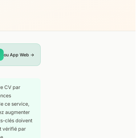
ou App Web →
tre CV par
ences
e ce service,
vez augmenter
s-clés doivent
 vérifié par
e.