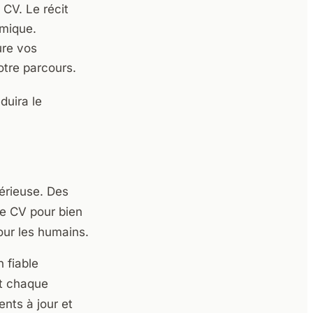
CV. Le récit
hmique.
ure vos
tre parcours.
duira le
sérieuse. Des
re CV pour bien
our les humains.
 fiable
nt chaque
nts à jour et