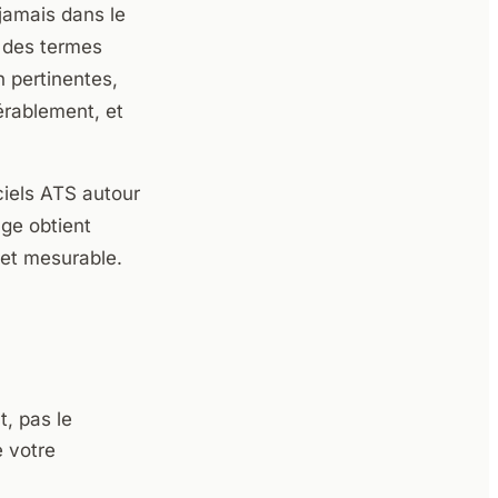
 jamais dans le
t des termes
 pertinentes,
érablement, et
ciels ATS autour
age obtient
 et mesurable.
t, pas le
e votre