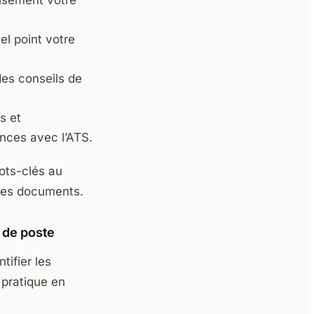
cisément votre
el point votre
des conseils de
s et
nces avec l’ATS.
ots-clés au
 les documents.
 de poste
tifier les
 pratique en