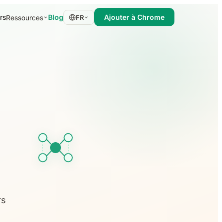
rs
Blog
Ajouter à Chrome
Ressources
FR
rs