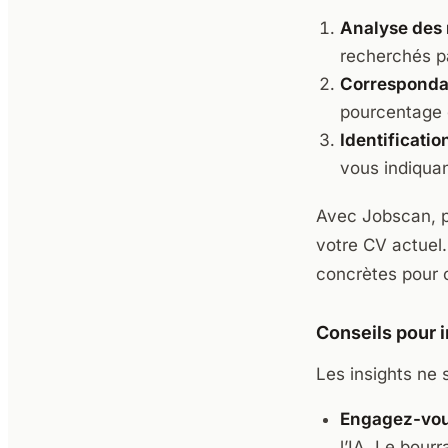
Analyse des 
recherchés p
Corresponda
pourcentage 
Identificatio
vous indiquan
Avec Jobscan, pa
votre CV actuel.
concrètes pour 
Conseils pour 
Les insights ne 
Engagez-vous
l’IA. Le bour