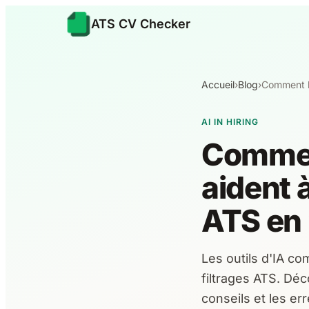
ATS CV Checker
Accueil
›
Blog
›
Comment le
AI IN HIRING
Comment
aident à
ATS en
Les outils d'IA co
filtrages ATS. Dé
conseils et les er