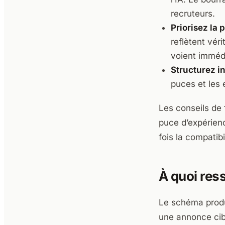
recruteurs.
Priorisez la 
reflètent vér
voient imméd
Structurez i
puces et les 
Les conseils d
puce d’expérienc
fois la compatibi
À quoi res
Le schéma produi
une annonce cib