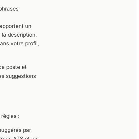
 phrases
rapportent un
la description.
ns votre profil,
de poste et
des suggestions
 règles :
 suggérés par
ormes ATS et les