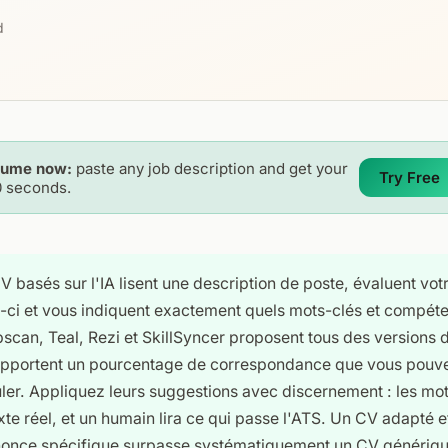
d
sume now:
paste any job description and get your
Try Free
0 seconds.
CV basés sur l'IA lisent une description de poste, évaluent vo
e-ci et vous indiquent exactement quels mots-clés et compét
can, Teal, Rezi et SkillSyncer proposent tous des versions d
 rapportent un pourcentage de correspondance que vous pou
ler. Appliquez leurs suggestions avec discernement : les mot
xte réel, et un humain lira ce qui passe l'ATS. Un CV adapté et
nnonce spécifique surpasse systématiquement un CV génériqu