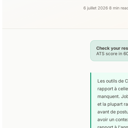
6 juillet 2026
·
8 min rea
Check your re
ATS score in 6
Les outils de 
rapport à cell
manquent. Jobs
et la plupart
avant de postu
avoir un conte
rapport à l'a