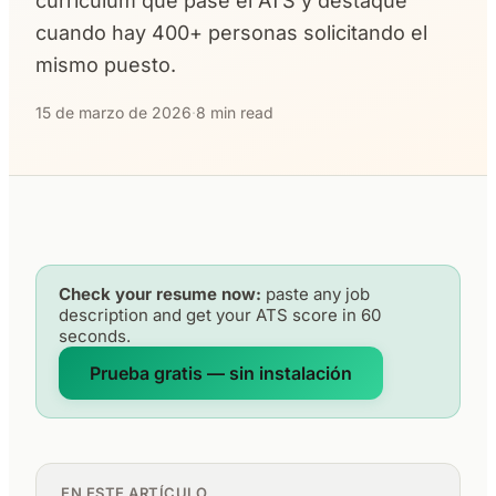
currículum que pase el ATS y destaque
cuando hay 400+ personas solicitando el
mismo puesto.
15 de marzo de 2026
·
8 min read
Check your resume now:
paste any job
description and get your ATS score in 60
seconds.
Prueba gratis — sin instalación
EN ESTE ARTÍCULO