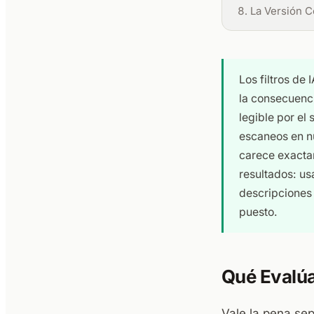
La Versión C
Los filtros de 
la consecuenci
legible por el
escaneos en nu
carece exacta
resultados: us
descripciones d
puesto.
Qué Evalúa 
Vale la pena se