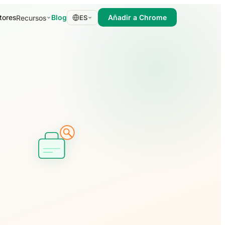
tores
Blog
Añadir a Chrome
Recursos
ES