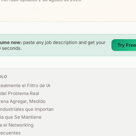
sume now:
paste any job description and get your
Try Free
0 seconds.
ULO
ealmente el Filtro de IA
 del Problema Real
Pena Agregar, Medido
Industriales que Importan
gia que Se Mantiene
a el Networking
recuentes