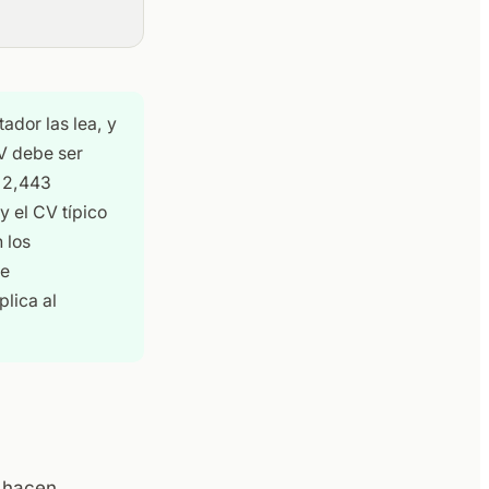
tador las lea, y
V debe ser
n 2,443
y el CV típico
 los
de
plica al
 hacen.