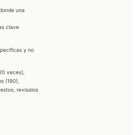
 donde una
as clave
pecíficas y no
220 veces),
s (190),
estos, revísalos