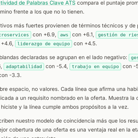
ctividad de Palabras Clave ATS
compara el puntaje pro
mino frente a los que no lo tienen.
itivos más fuertes provienen de términos técnicos y de
con +6.9,
con +6.1,
croservices
aws
gestión de rie
 +4.6,
con +4.5.
liderazgo de equipo
 blandas declaradas se agrupan en el lado negativo:
ge
6,
con -5.4,
con -5
adaptabilidad
trabajo en equipo
on -3.3.
bre espacio, no valores. Cada línea que afirma una habi
icada a un requisito nombrado en la oferta. Muestra la 
 hiciste y la línea cumple ambos propósitos a la vez.
scriben nuestro modelo de coincidencia más que los res
jor cobertura de una oferta es una ventaja real en la eta