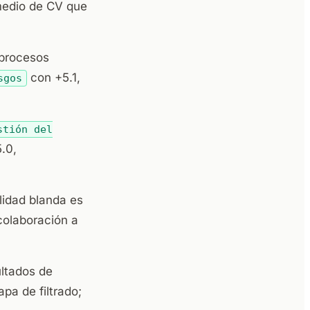
medio de CV que
 procesos
con +5.1,
sgos
stión del
.0,
lidad blanda es
colaboración a
ultados de
pa de filtrado;