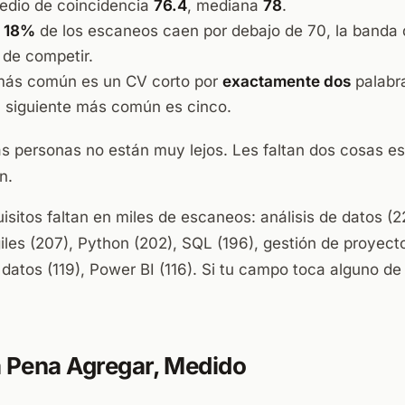
edio de coincidencia
76.4
, mediana
78
.
l
18%
de los escaneos caen por debajo de 70, la banda
a de competir.
 más común es un CV corto por
exactamente dos
palabr
l siguiente más común es cinco.
s personas no están muy lejos. Les faltan dos cosas es
n.
sitos faltan en miles de escaneos: análisis de datos (
les (207), Python (202), SQL (196), gestión de proyecto
 datos (119), Power BI (116). Si tu campo toca alguno de 
a Pena Agregar, Medido