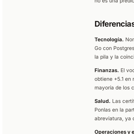
no es una predic
Diferencia
Tecnología.
Nomb
Go con Postgres
la pila y la coi
Finanzas.
El voc
obtiene +5.1 en
mayoría de los 
Salud.
Las certi
Ponlas en la pa
abreviatura, ya 
Operaciones y 