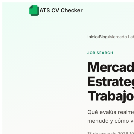
ATS CV Checker
Inicio
›
Blog
›
Mercado Labo
JOB SEARCH
Mercado
Estrate
Trabajo
Qué evalúa realmen
menudo y cómo var
18 de mayo de 2026
·
10