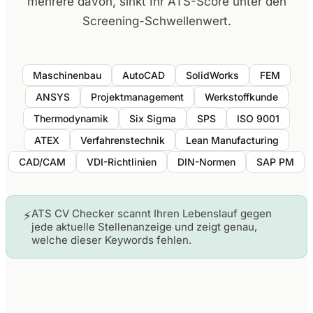
mehrere davon, sinkt Ihr ATS-Score unter den
Screening-Schwellenwert.
Maschinenbau
AutoCAD
SolidWorks
FEM
ANSYS
Projektmanagement
Werkstoffkunde
Thermodynamik
Six Sigma
SPS
ISO 9001
ATEX
Verfahrenstechnik
Lean Manufacturing
CAD/CAM
VDI-Richtlinien
DIN-Normen
SAP PM
ATS CV Checker scannt Ihren Lebenslauf gegen
⚡
jede aktuelle Stellenanzeige und zeigt genau,
welche dieser Keywords fehlen.